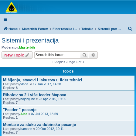
Masterbih Forum
Forum za sve ljubitelje ribolova.
S
Home
Masterbih Forum
Fider tehnika i dubinski ribolov
Tehnike
Sistemi i prezentacija
e
Sistemi i prezentacija
a
Moderator:
Masterbih
r
Search
Advanced search
New Topic
c
16 topics •Page
1
of
1
h
Topics
Mišljenja, stavovi i iskustva u fider tehnici.
Last postby
vlada.
«
17 Jan 2017, 14:30
Replies:
8
Ribolov sa 2 i više feeder štapova
Last postby
bojanljube
«
23 Apr 2015, 19:55
Replies:
7
"Feeder " pecanje
Last postby
Alas
«
07 Jul 2013, 18:59
Replies:
1
Montaze za stuku za dubinsko pecanje
Last postby
bamarin
«
20 Oct 2012, 10:11
Replies:
7