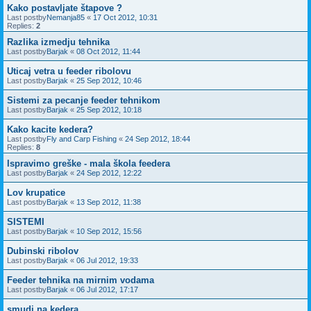
Kako postavljate štapove ?
Last postby
Nemanja85
«
17 Oct 2012, 10:31
Replies:
2
Razlika izmedju tehnika
Last postby
Barjak
«
08 Oct 2012, 11:44
Uticaj vetra u feeder ribolovu
Last postby
Barjak
«
25 Sep 2012, 10:46
Sistemi za pecanje feeder tehnikom
Last postby
Barjak
«
25 Sep 2012, 10:18
Kako kacite kedera?
Last postby
Fly and Carp Fishing
«
24 Sep 2012, 18:44
Replies:
8
Ispravimo greške - mala škola feedera
Last postby
Barjak
«
24 Sep 2012, 12:22
Lov krupatice
Last postby
Barjak
«
13 Sep 2012, 11:38
SISTEMI
Last postby
Barjak
«
10 Sep 2012, 15:56
Dubinski ribolov
Last postby
Barjak
«
06 Jul 2012, 19:33
Feeder tehnika na mirnim vodama
Last postby
Barjak
«
06 Jul 2012, 17:17
smudj na kedera